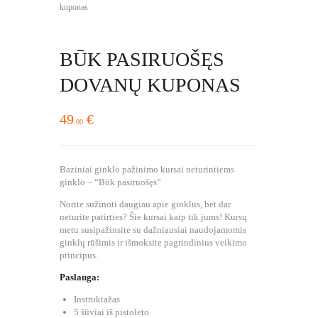
kuponas
BŪK PASIRUOŠĘS
DOVANŲ KUPONAS
49
€
00
Baziniai ginklo pažinimo kursai neturintiems
ginklo – “Būk pasiruošęs”
Norite sužinoti daugiau apie ginklus, bet dar
neturite patirties? Šie kursai kaip tik jums! Kursų
metu susipažinsite su dažniausiai naudojamomis
ginklų rūšimis ir išmoksite pagrindinius veikimo
principus.
Paslauga:
Instruktažas
5 šūviai iš pistoleto