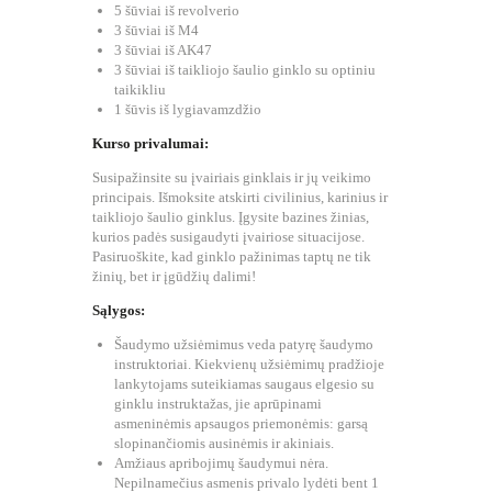
5 šūviai iš revolverio
3 šūviai iš M4
3 šūviai iš AK47
3 šūviai iš taikliojo šaulio ginklo su optiniu
taikikliu
1 šūvis iš lygiavamzdžio
Kurso privalumai:
Susipažinsite su įvairiais ginklais ir jų veikimo
principais. Išmoksite atskirti civilinius, karinius ir
taikliojo šaulio ginklus. Įgysite bazines žinias,
kurios padės susigaudyti įvairiose situacijose.
Pasiruoškite, kad ginklo pažinimas taptų ne tik
žinių, bet ir įgūdžių dalimi!
Sąlygos:
Šaudymo užsiėmimus veda patyrę šaudymo
instruktoriai. Kiekvienų užsiėmimų pradžioje
lankytojams suteikiamas saugaus elgesio su
ginklu instruktažas, jie aprūpinami
asmeninėmis apsaugos priemonėmis: garsą
slopinančiomis ausinėmis ir akiniais.
Amžiaus apribojimų šaudymui nėra.
Nepilnamečius asmenis privalo lydėti bent 1