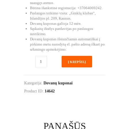
suaugęs asmuo.
Būtina išankstinė registracija: +37064069242.
Paslaugos teikimo vieta: „Ginklų klubas“,
Islandijos pl. 209, Kaunas.
Dovanų kuponas galioja 12 mėn.
Sąskaitą išrašys pardavėjas po paslaugos
suteikimo.
Dovanų kuponas išsiunčiamas automatiškai į
pirkimo metu nurodytą el. pašto adresą iškart po
sėkmingo apmokėjimo.
produkto
Į KREPŠELĮ
kiekis:
Būk
pasiruošęs
dovanų
Kategorija:
Dovanų kuponai
kuponas
Product ID:
14642
PANAŠŪS