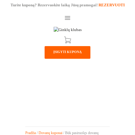
Turite kuponą? Rezervuokite laiką Jūsų pramogai!
REZERVUOTI
PAGRINDINIS
PARDUOTUVĖ
ĮSIGYTI KUPONĄ
PASLAUGOS
KAINORAŠTIS
KONTAKTAI
BŪK PASIRUOŠĘS
DOVANŲ KUPONAS
Pradžia
/
Dovanų kuponai
/ Būk pasiruošęs dovanų