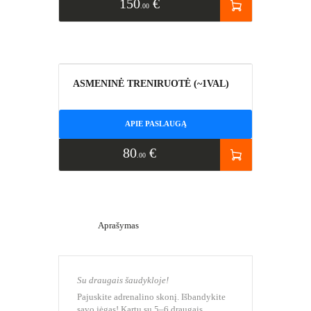
150
€
00
ASMENINĖ TRENIRUOTĖ (~1VAL)
APIE PASLAUGĄ
80
€
00
Aprašymas
Su draugais šaudykloje!
Pajuskite adrenalino skonį. Išbandykite
savo jėgas! Kartu su 5–6 draugais