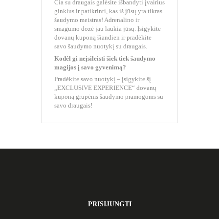
Čia su draugais galėsite išbandyti įvairius
ginklus ir patikrinti, kas iš jūsų yra tikras
šaudymo meistras! Adrenalino ir
smagumo dozė jau laukia jūsų. Įsigykite
dovanų kuponą šiandien ir pradėkite
savo šaudymo nuotykį su draugais.
Kodėl gi neįsileisti šiek tiek šaudymo
magijos į savo gyvenimą?
Pradėkite savo nuotykį – įsigykite šį
„EXCLUSIVE EXPERIENCE“ dovanų
kuponą grupėms šaudymo pramogoms su
savo draugais!
PRISIJUNGTI