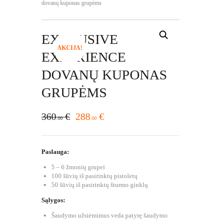
dovanų kuponas grupėms
EXCLUSIVE
AKCIJA!
EXPERIENCE
DOVANŲ KUPONAS
GRUPĖMS
360
€
288
€
00
00
Paslauga:
5 – 6 žmonių grupei
100 šūvių iš pasirinktų pistoletų
50 šūvių iš pasirinktų šturmo ginklų
Sąlygos:
Šaudymo užsiėmimus veda patyrę šaudymo