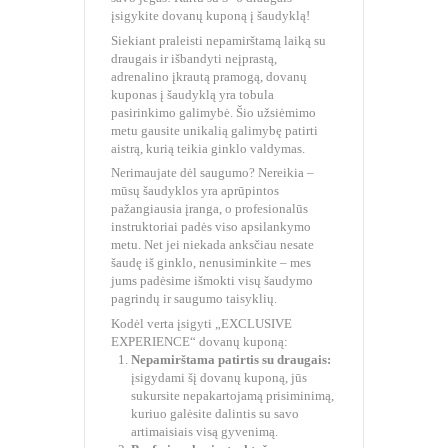
įsigykite dovanų kuponą į šaudyklą!
Siekiant praleisti nepamirštamą laiką su
draugais ir išbandyti neįprastą,
adrenalino įkrautą pramogą, dovanų
kuponas į šaudyklą yra tobula
pasirinkimo galimybė. Šio užsiėmimo
metu gausite unikalią galimybę patirti
aistrą, kurią teikia ginklo valdymas.
Nerimaujate dėl saugumo? Nereikia –
mūsų šaudyklos yra aprūpintos
pažangiausia įranga, o profesionalūs
instruktoriai padės viso apsilankymo
metu. Net jei niekada anksčiau nesate
šaudę iš ginklo, nenusiminkite – mes
jums padėsime išmokti visų šaudymo
pagrindų ir saugumo taisyklių.
Kodėl verta įsigyti „EXCLUSIVE
EXPERIENCE“ dovanų kuponą:
Nepamirštama patirtis su draugais:
įsigydami šį dovanų kuponą, jūs
sukursite nepakartojamą prisiminimą,
kuriuo galėsite dalintis su savo
artimaisiais visą gyvenimą.