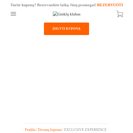
Turite kuponą? Rezervuokite laiką Jūsų pramogai!
REZERVUOTI
ĮSIGYTI KUPONĄ
PAGRINDINIS
PARDUOTUVĖ
PASLAUGOS
EXCLUSIVE
KAINORAŠTIS
EXPERIENCE
KONTAKTAI
DOVANŲ KUPONAS
GRUPĖMS
Pradžia
/
Dovanų kuponai
/ EXCLUSIVE EXPERIENCE