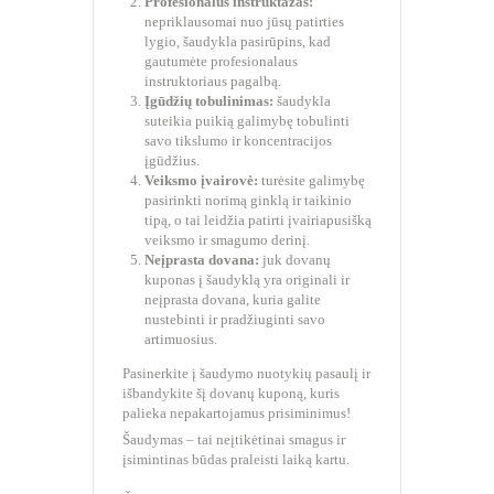
Profesionalus instruktažas:
nepriklausomai nuo jūsų patirties
lygio, šaudykla pasirūpins, kad
gautumėte profesionalaus
instruktoriaus pagalbą.
Įgūdžių tobulinimas:
šaudykla
suteikia puikią galimybę tobulinti
savo tikslumo ir koncentracijos
įgūdžius.
Veiksmo įvairovė:
turėsite galimybę
pasirinkti norimą ginklą ir taikinio
tipą, o tai leidžia patirti įvairiapusišką
veiksmo ir smagumo derinį.
Neįprasta dovana:
juk dovanų
kuponas į šaudyklą yra originali ir
neįprasta dovana, kuria galite
nustebinti ir pradžiuginti savo
artimuosius.
Pasinerkite į šaudymo nuotykių pasaulį ir
išbandykite šį dovanų kuponą, kuris
palieka nepakartojamus prisiminimus!
Šaudymas – tai neįtikėtinai smagus ir
įsimintinas būdas praleisti laiką kartu.