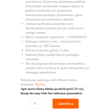
instruktoriai. Kiekvienų užsiėmimų pradžioje
lankytojams suteikiamas saugaus elgesio su
ginklu instruktažas, jie aprūpinami
asmeninėmis apsaugos priemonėmis: garsą
slopinančiomis ausinėmis ir akiniais.
Amžiaus apribojimų šaudymui nėra.
Nepilnamečius asmenis privalo lydėti bent 1
suaugęs asmuo.
Būtina išankstinė registracija: +37064069242.
Paslaugos teikimo vieta: „Ginklų klubas“,
Islandijos pl. 209, Kaunas.
Dovanų kuponas galioja 12 mėn.
Sąskaitą išrašys pardavėjas po paslaugos
suteikimo.
Dovanų kuponas išsiunčiamas automatiškai į
pirkimo metu nurodytą el. pašto adresą iškart po
sėkmingo apmokėjimo.
Nemokamas parkingas GK ir Blaster Arena
klientams.
Plačiau.
Apie neatvykimą būtina pranešti prieš 24 val.,
kitaip dovanų čekis bus laikomas panaudotu.
produkto
Į KREPŠELĮ
kiekis:
EXCLUSIVE