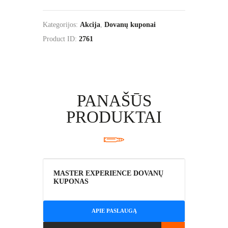
EXPERIENCE
dovanų
Kategorijos:
Akcija
,
Dovanų kuponai
kuponas
grupėms
Product ID:
2761
PANAŠŪS
PRODUKTAI
AKCIJA!
MASTER EXPERIENCE DOVANŲ
KUPONAS
APIE PASLAUGĄ