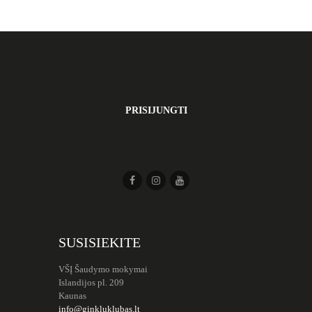
PRISIJUNGTI
SUSISIEKITE
VŠĮ Šaudymo mokymai
Islandijos pl. 209
Kaunas
info@ginkluklubas.lt