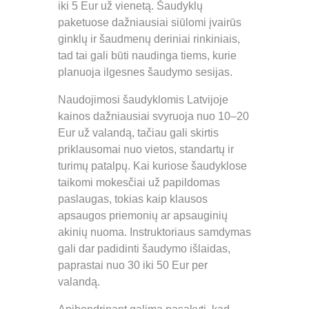
iki 5 Eur už vienetą. Šaudyklų
paketuose dažniausiai siūlomi įvairūs
ginklų ir šaudmenų deriniai rinkiniais,
tad tai gali būti naudinga tiems, kurie
planuoja ilgesnes šaudymo sesijas.
Naudojimosi šaudyklomis Latvijoje
kainos dažniausiai svyruoja nuo 10–20
Eur už valandą, tačiau gali skirtis
priklausomai nuo vietos, standartų ir
turimų patalpų. Kai kuriose šaudyklose
taikomi mokesčiai už papildomas
paslaugas, tokias kaip klausos
apsaugos priemonių ar apsauginių
akinių nuoma. Instruktoriaus samdymas
gali dar padidinti šaudymo išlaidas,
paprastai nuo 30 iki 50 Eur per
valandą.