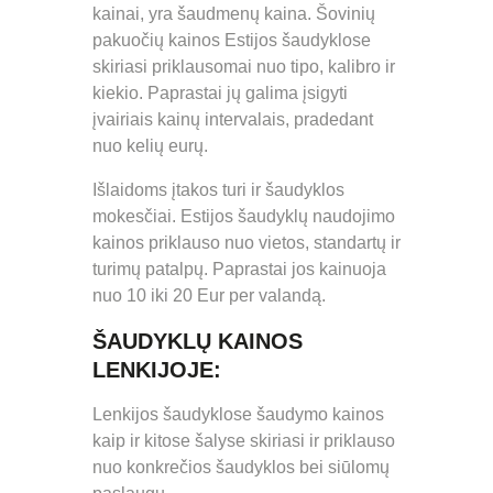
kainai, yra šaudmenų kaina. Šovinių
pakuočių kainos Estijos šaudyklose
skiriasi priklausomai nuo tipo, kalibro ir
kiekio. Paprastai jų galima įsigyti
įvairiais kainų intervalais, pradedant
nuo kelių eurų.
Išlaidoms įtakos turi ir šaudyklos
mokesčiai. Estijos šaudyklų naudojimo
kainos priklauso nuo vietos, standartų ir
turimų patalpų. Paprastai jos kainuoja
nuo 10 iki 20 Eur per valandą.
ŠAUDYKLŲ KAINOS
LENKIJOJE:
Lenkijos šaudyklose šaudymo kainos
kaip ir kitose šalyse skiriasi ir priklauso
nuo konkrečios šaudyklos bei siūlomų