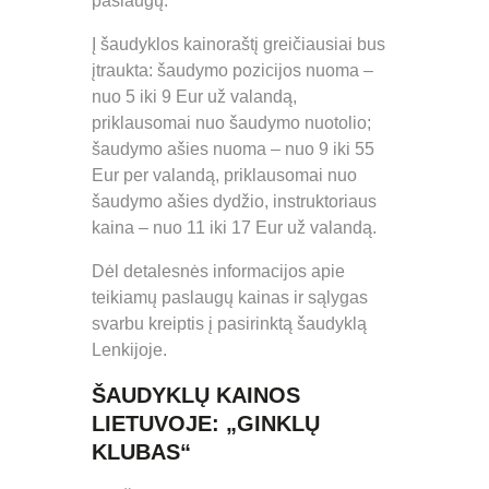
paslaugų.
Į šaudyklos kainoraštį greičiausiai bus
įtraukta: šaudymo pozicijos nuoma –
nuo 5 iki 9 Eur už valandą,
priklausomai nuo šaudymo nuotolio;
šaudymo ašies nuoma – nuo ​9 iki 55
Eur per valandą, priklausomai nuo
šaudymo ašies dydžio, instruktoriaus
kaina – nuo 11 iki 17 Eur už valandą.
Dėl detalesnės informacijos apie
teikiamų paslaugų kainas ir sąlygas
svarbu kreiptis į pasirinktą šaudyklą
Lenkijoje.
ŠAUDYKLŲ KAINOS
LIETUVOJE: „GINKLŲ
KLUBAS“