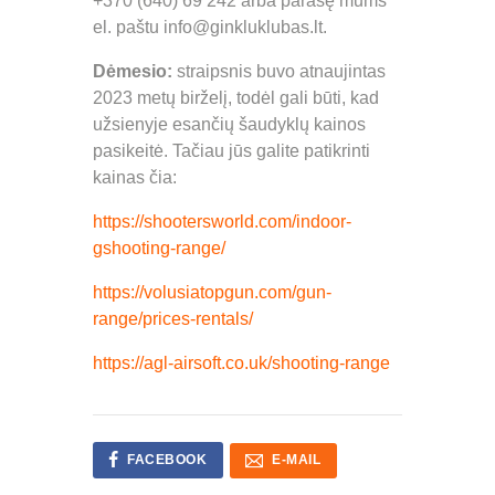
+370 (640) 69 242 arba parašę mums
el. paštu info@ginkluklubas.lt.
Dėmesio:
straipsnis buvo atnaujintas
2023 metų birželį, todėl gali būti, kad
užsienyje esančių šaudyklų kainos
pasikeitė. Tačiau jūs galite patikrinti
kainas čia:
https://shootersworld.com/indoor-
gshooting-range/
https://volusiatopgun.com/gun-
range/prices-rentals/
https://agl-airsoft.co.uk/shooting-range
FACEBOOK
E-MAIL