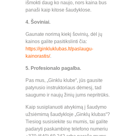
išmokti daug ko naujo, nors kaina bus
panaši kaip kitose šaudyklose.
4. Šoviniai.
Gaunate norimą kiekį šovinių, dėl jų
kainos galite pasitikslinti čia:
https://ginkluklubas.lt/paslaugu-
kainorastis/
.
5. Profesionalo pagalba.
Pas mus, „Ginklu klube“, jūs gausite
patyrusio instruktoriaus dėmesį, tad
saugumo ir naujų žinių jums nepritrūks.
Kaip susiplanuoti atvykimą į šaudymo
užsiėmimą šaudykloje „Ginklų klubas“?
Tiesiog susisiekite su mumis, tai galite
padaryti paskambinę telefono numeriu