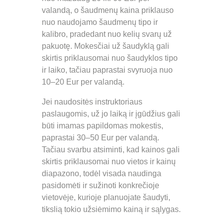
valandą, o šaudmenų kaina priklauso
nuo naudojamo šaudmenų tipo ir
kalibro, pradedant nuo kelių svarų už
pakuotę. Mokesčiai už šaudyklą gali
skirtis priklausomai nuo šaudyklos tipo
ir laiko, tačiau paprastai svyruoja nuo
10–20 Eur per valandą.
Jei naudositės instruktoriaus
paslaugomis, už jo laiką ir įgūdžius gali
būti imamas papildomas mokestis,
paprastai 30–50 Eur per valandą.
Tačiau svarbu atsiminti, kad kainos gali
skirtis priklausomai nuo vietos ir kainų
diapazono, todėl visada naudinga
pasidomėti ir sužinoti konkrečioje
vietovėje, kurioje planuojate šaudyti,
tikslią tokio užsiėmimo kainą ir sąlygas.