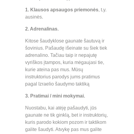
1. Klausos apsaugos priemonės
, t.y.
ausinės.
2. Adrenalinas.
Kitose šaudyklose gaunate šautuvą ir
šovinius. Pašaudę išeinate su šiek tiek
adrenalino. Tačiau taip ir nepajutę
vyriškos įtampos, kuria mėgaujasi tie,
kurie ateina pas mus. Mūsų
instruktorius parodys jums pratimus
pagal Izraelio šaudymo taktiką
3. Pratimai / mini mokymai.
Nuostabu, kai atėję pašaudyti, jūs
gaunate ne tik ginklą, bet ir instruktorių,
kuris parodo kokiom pozom ir taktikom
galite šaudyti. Atvykę pas mus galite