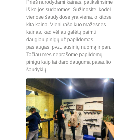
Prieš nurodydami kainas, patikslinsime
iš ko jos sudaromos. Sužinosite, kodėl
vienose šaudyklose yra viena, o kitose
kita kaina. Vieni rašo kuo mažesnes
kainas, kad vėliau galėtų paimti
daugiau pinigų už papildomas
paslaugas, pvz., ausinių nuomą ir pan.
Tačiau mes neprašome papildomų
pinigų kaip tai daro dauguma pasaulio
šaudyklų.