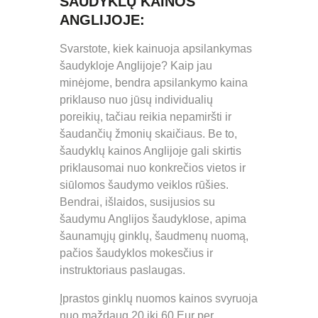
ŠAUDYKLŲ KAINOS
ANGLIJOJE:
Svarstote, kiek kainuoja apsilankymas
šaudykloje Anglijoje? Kaip jau
minėjome, bendra apsilankymo kaina
priklauso nuo jūsų individualių
poreikių, tačiau reikia nepamiršti ir
šaudančių žmonių skaičiaus. Be to,
šaudyklų kainos Anglijoje gali skirtis
priklausomai nuo konkrečios vietos ir
siūlomos šaudymo veiklos rūšies.
Bendrai, išlaidos, susijusios su
šaudymu Anglijos šaudyklose, apima
šaunamųjų ginklų, šaudmenų nuomą,
pačios šaudyklos mokesčius ir
instruktoriaus paslaugas.
Įprastos ginklų nuomos kainos svyruoja
nuo maždaug 20 iki 60 Eur per