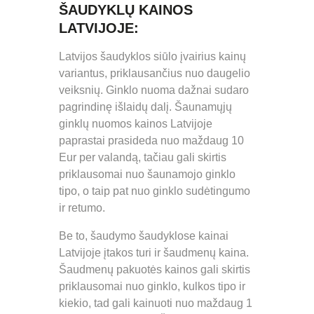
ŠAUDYKLŲ KAINOS
LATVIJOJE:
Latvijos šaudyklos siūlo įvairius kainų
variantus, priklausančius nuo daugelio
veiksnių. Ginklo nuoma dažnai sudaro
pagrindinę išlaidų dalį. Šaunamųjų
ginklų nuomos kainos Latvijoje
paprastai prasideda nuo maždaug 10
Eur per valandą, tačiau gali skirtis
priklausomai nuo šaunamojo ginklo
tipo, o taip pat nuo ginklo sudėtingumo
ir retumo.
Be to, šaudymo šaudyklose kainai
Latvijoje įtakos turi ir šaudmenų kaina.
Šaudmenų pakuotės kainos gali skirtis
priklausomai nuo ginklo, kulkos tipo ir
kiekio, tad gali kainuoti nuo maždaug 1