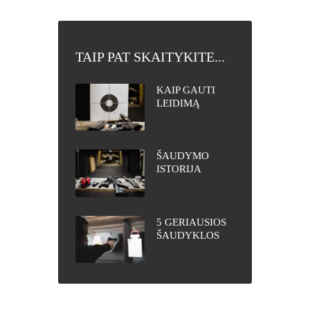
TAIP PAT SKAITYKITE...
KAIP GAUTI
LEIDIMĄ
GINKLUI
ŠAUDYMO
ISTORIJA
5 GERIAUSIOS
ŠAUDYKLOS
PASAULYJE