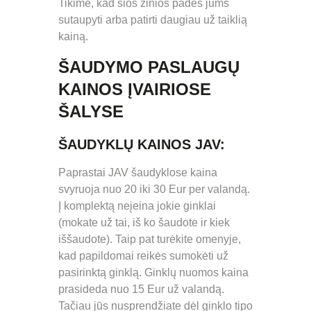
Tikime, kad šios žinios padės jums
sutaupyti arba patirti daugiau už taiklią
kainą.
ŠAUDYMO PASLAUGŲ
KAINOS ĮVAIRIOSE
ŠALYSE
ŠAUDYKLŲ KAINOS JAV:
Paprastai JAV šaudyklose kaina
svyruoja nuo 20 iki 30 Eur per valandą.
Į komplektą neįeina jokie ginklai
(mokate už tai, iš ko šaudote ir kiek
iššaudote). Taip pat turėkite omenyje,
kad papildomai reikės sumokėti už
pasirinktą ginklą. Ginklų nuomos kaina
prasideda nuo 15 Eur už valandą.
Tačiau jūs nusprendžiate dėl ginklo tipo