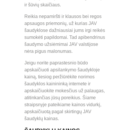
ir šūvių skaičiaus.
Reikia nepamiršti ir klausos bei regos
apsaugos priemonių, už kurias JAV
šaudyklose dažniausiai jums irgi reikės
sumokėti papildomai. Tad apibendrinus
šaudymo užsiėmimai JAV valstijose
nėra pigus malonumas.
Jeigu norite paprastesnio būdo
apskaičiuoti apsilankymo šaudykloje
kainą, tiesiog peržiūrėkite norimos
šaudyklos kainininką internete ir
apskaičiuokite mokesčius už palaugas,
atitinkančias jūsų poreikius. Šiame
straipsnyje pateikiame kainos vidurkį,
apskaičiuotą pagal skirtingų JAV
šaudyklų kainas.