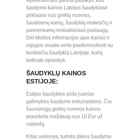
Apibendrinant galima pasakyti, kad
šaudymo kainos Latvijos šaudyklose
priklauso nuo ginklų nuomos,
šaudmenų kainų, šaudyklų mokesčių ir
pasirenkamų instruktoriaus paslaugų.
Dėl tikslios informacijos apie kainas ir
sąlygas visada verta pasikonsultuoti su
konkrečia šaudykla Latvijoje, kurią
ketinate aplankyti.
ŠAUDYKLŲ KAINOS
ESTIJOJE:
Estijos šaudyklos siūlo įvairias
galimybes šaudymo entuziastams. Čia
šaunamųjų ginklų nuomos kainos
prasideda maždaug nuo 10 Eur už
valandą.
Kitas veiksnys, turintis įtakos šaudymo