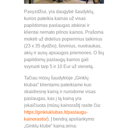
Pavyzdžiui, yra daugybė šaudyklų,
kurios pateikia kainas už visas
papildomas paslaugas atskirai ir
klientai nemato pilnos kainos. Prašoma
mokėti už didelius popierinius taikinius
(23 x 35 dydžio), šovinius, nuotraukas,
akių ir ausų apsaugos priemones. O šių
papildomų paslaugų kainos gali
svyruoti tarp 5 ir 10 Eur už vienetą.
Tačiau mūsų šaudykloje „Ginklų
klubas“ klientams pateikiame kuo
skaidresnę kainą ir nurodome visas
paslaugas, kas į tą kainą yra
įskaičiuota (mūsų kainoraštį rasite čia:
https://ginkluklubas.lt/paslaugu-
kainorastis/
). Į bendrą apsilankymo
„Ginklų klube“ kainą įeina: